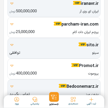
iranavr.ir
500,000,000
ایران ای وی آر
تومان
parcham-iran.com
25,000,000
پرچم ایران دات کام
تومان
sito.ir
توافقی
سیتو
Promot.ir
400,000,000
پروموت
تومان
Bedoonemarz.ir
تماس بگیرید
بدون مرز
ثبت آگهی
دسته‌بندی
جستجو
پشتیبانی
ورود
payagold.com