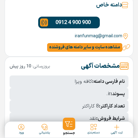
دامنه خاص
0912 4 900 900
iranfunmag@gmail.com
مشاهده سایت و سایر دامنه های فروشنده
مشخصات آگهی
بروزرسانی:
10 روز پیش
نام فارسی دامنه:
کافه ویزا
پسوند:
.ir
تعداد کاراکتر:
8 کاراکتر
شرایط فروش:
نقد
نمایش بیشتر
ثبت آگهی
دسته‌بندی
جستجو
پشتیبانی
ورود