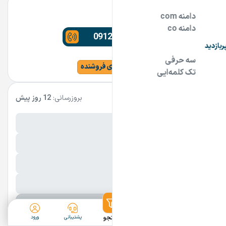
دامنه خاص
09124900900
مشاهده سایت و سایر دامنه های فروشنده
مشخصات آگهی
بروزرسانی:
12 روز پیش
نام فارسی دامنه:
کپسول
پسوند:
.ir
تعداد کاراکتر:
7 کاراکتر
شرایط فروش:
نقد
نمایش بیشتر
ثبت آگهی
دسته‌بندی
جستجو
پشتیبانی
ورود