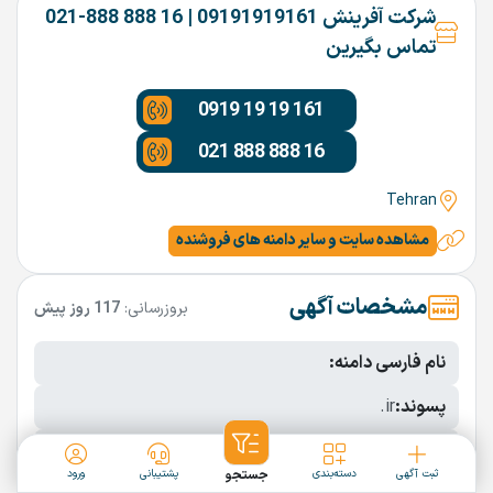
شرکت آفرینش 09191919161 | 16 888 888-021
تماس بگیرین
0919 19 19 161
021 888 888 16
Tehran
مشاهده سایت و سایر دامنه های فروشنده
مشخصات آگهی
بروزرسانی:
117 روز پیش
نام فارسی دامنه:
پسوند:
.ir
تعداد کاراکتر:
11 کاراکتر
ثبت آگهی
دسته‌بندی
جستجو
پشتیبانی
ورود