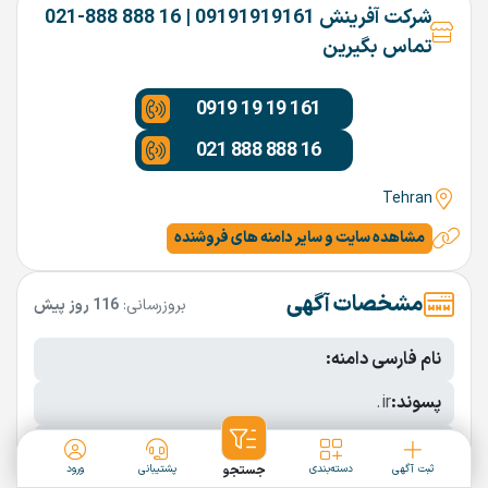
شرکت آفرینش 09191919161 | 16 888 888-021
تماس بگیرین
0919 19 19 161
021 888 888 16
Tehran
مشاهده سایت و سایر دامنه های فروشنده
مشخصات آگهی
بروزرسانی:
116 روز پیش
نام فارسی دامنه:
پسوند:
.ir
تعداد کاراکتر:
5 کاراکتر
ثبت آگهی
دسته‌بندی
جستجو
پشتیبانی
ورود