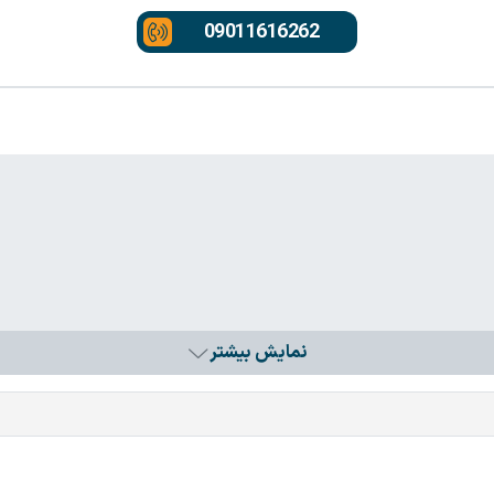
09011616262
نمایش بیشتر