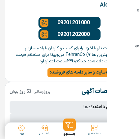
AlefKhan
09201201000
09201202000
افتخارماست نام فاخری رابرای کسب و کارتان فراهم سازیم
(باآرزوی بهترین ها ♥️) TehranCo درروبیکا برای استعلام قیمت
توجه:قیمت داده شده حداکثرتا۲۴ساعت اعتباردارد.
مشاهده سایت و سایر دامنه های فروشنده
مشخصات آگهی
بروزرسانی:
53 روز پیش
نام فارسی دامنه:
کدها
پسوند:
.ir
تعداد کاراکتر:
5 کاراکتر
ثبت آگهی
دسته‌بندی
جستجو
پشتیبانی
ورود