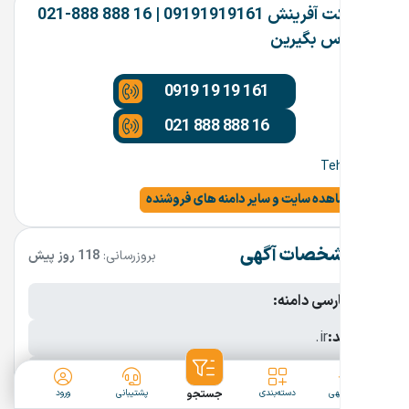
شرکت آفرینش 09191919161 | 16 888 888-021
تماس بگیرین
0919 19 19 161
021 888 888 16
Tehran
مشاهده سایت و سایر دامنه های فروشنده
مشخصات آگهی
بروزرسانی:
118 روز پیش
نام فارسی دامنه:
پسوند:
.ir
تعداد کاراکتر:
8 کاراکتر
ثبت آگهی
دسته‌بندی
جستجو
پشتیبانی
ورود