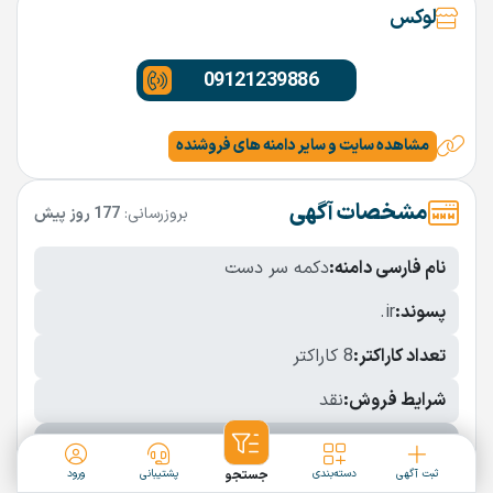
لوکس
09121239886
مشاهده سایت و سایر دامنه های فروشنده
مشخصات آگهی
بروزرسانی:
177 روز پیش
نام فارسی دامنه:
دکمه سر دست
پسوند:
.ir
تعداد کاراکتر:
8 کاراکتر
شرایط فروش:
نقد
نمایش بیشتر
ثبت آگهی
دسته‌بندی
جستجو
پشتیبانی
ورود