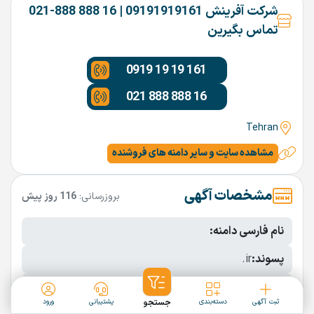
شرکت آفرینش 09191919161 | 16 888 888-021
تماس بگیرین
0919 19 19 161
021 888 888 16
Tehran
مشاهده سایت و سایر دامنه های فروشنده
مشخصات آگهی
بروزرسانی:
116 روز پیش
نام فارسی دامنه:
پسوند:
.ir
تعداد کاراکتر:
5 کاراکتر
ثبت آگهی
دسته‌بندی
جستجو
پشتیبانی
ورود