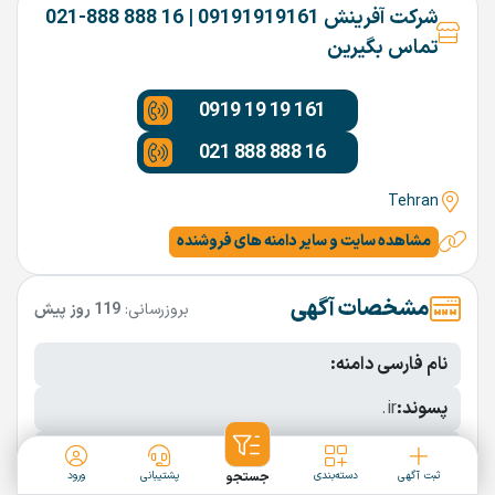
شرکت آفرینش 09191919161 | 16 888 888-021
تماس بگیرین
0919 19 19 161
021 888 888 16
Tehran
مشاهده سایت و سایر دامنه های فروشنده
مشخصات آگهی
بروزرسانی:
119 روز پیش
نام فارسی دامنه:
پسوند:
.ir
تعداد کاراکتر:
6 کاراکتر
ثبت آگهی
دسته‌بندی
جستجو
پشتیبانی
ورود