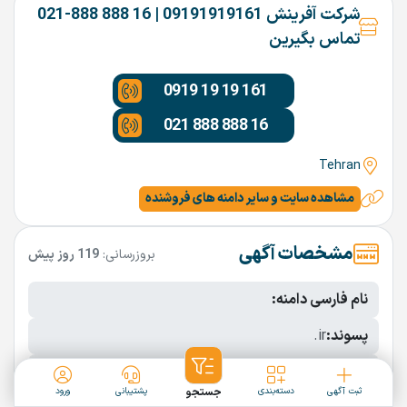
شرکت آفرینش 09191919161 | 16 888 888-021
تماس بگیرین
0919 19 19 161
021 888 888 16
Tehran
مشاهده سایت و سایر دامنه های فروشنده
مشخصات آگهی
بروزرسانی:
119 روز پیش
نام فارسی دامنه:
پسوند:
.ir
تعداد کاراکتر:
9 کاراکتر
ثبت آگهی
دسته‌بندی
جستجو
پشتیبانی
ورود