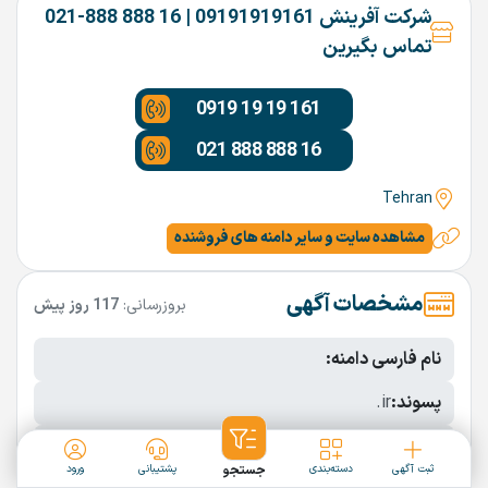
شرکت آفرینش 09191919161 | 16 888 888-021
تماس بگیرین
0919 19 19 161
021 888 888 16
Tehran
مشاهده سایت و سایر دامنه های فروشنده
مشخصات آگهی
بروزرسانی:
117 روز پیش
نام فارسی دامنه:
پسوند:
.ir
تعداد کاراکتر:
6 کاراکتر
ثبت آگهی
دسته‌بندی
جستجو
پشتیبانی
ورود