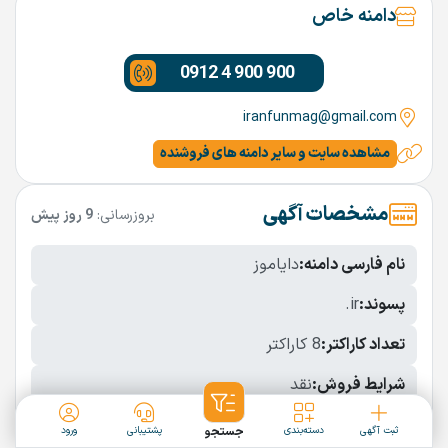
دامنه خاص
0912 4 900 900
iranfunmag@gmail.com
مشاهده سایت و سایر دامنه های فروشنده
مشخصات آگهی
بروزرسانی:
9 روز پیش
نام فارسی دامنه:
دایاموز
پسوند:
.ir
تعداد کاراکتر:
8 کاراکتر
شرایط فروش:
نقد
نمایش بیشتر
ثبت آگهی
دسته‌بندی
جستجو
پشتیبانی
ورود