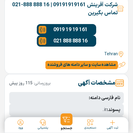
شرکت آفرینش 09191919161 | 16 888 888-021
تماس بگیرین
0919 19 19 161
021 888 888 16
Tehran
مشاهده سایت و سایر دامنه های فروشنده
مشخصات آگهی
بروزرسانی:
115 روز پیش
نام فارسی دامنه:
پسوند:
.ir
تعداد کاراکتر:
11 کاراکتر
ثبت آگهی
دسته‌بندی
جستجو
پشتیبانی
ورود