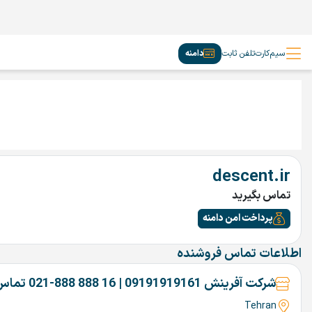
سیم‌کارت
تلفن ثابت
دامنه
descent.ir
تماس بگیرید
پرداخت امن دامنه
اطلاعات تماس فروشنده
شرکت آفرینش 09191919161 | 16 888 888-021 تماس بگیرین
Tehran