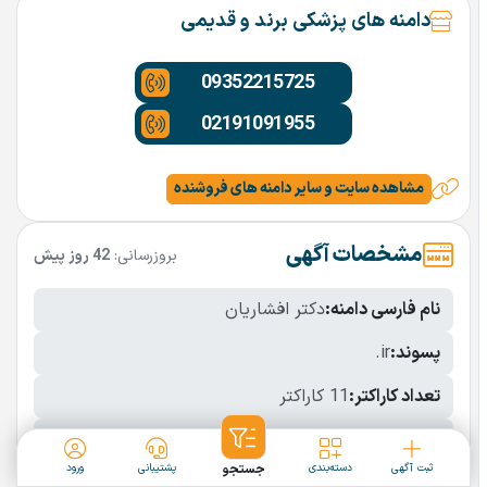
دامنه های پزشکی برند و قدیمی
09352215725
02191091955
مشاهده سایت و سایر دامنه های فروشنده
مشخصات آگهی
بروزرسانی:
42 روز پیش
نام فارسی دامنه:
دکتر افشاریان
پسوند:
.ir
تعداد کاراکتر:
11 کاراکتر
شرایط فروش:
نقد
ثبت آگهی
دسته‌بندی
جستجو
پشتیبانی
ورود
نمایش بیشتر