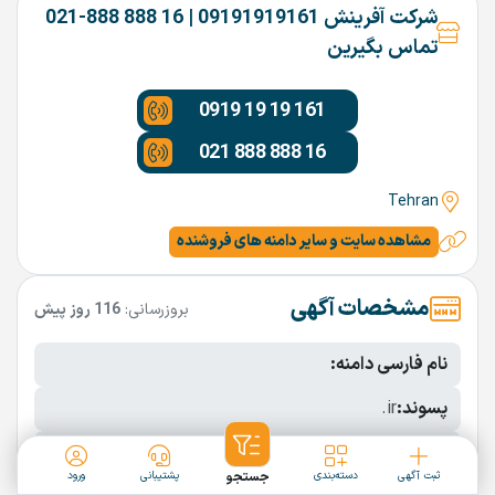
شرکت آفرینش 09191919161 | 16 888 888-021
تماس بگیرین
0919 19 19 161
021 888 888 16
Tehran
مشاهده سایت و سایر دامنه های فروشنده
مشخصات آگهی
بروزرسانی:
116 روز پیش
نام فارسی دامنه:
پسوند:
.ir
تعداد کاراکتر:
7 کاراکتر
ثبت آگهی
دسته‌بندی
جستجو
پشتیبانی
ورود