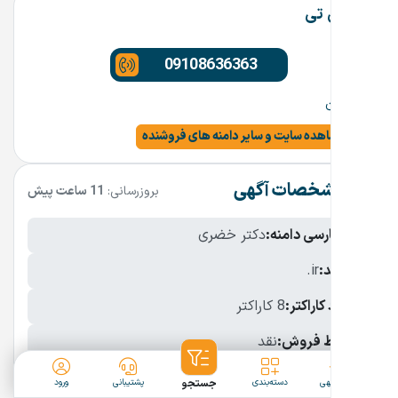
علی تی
09108636363
تهران
مشاهده سایت و سایر دامنه های فروشنده
مشخصات آگهی
بروزرسانی:
11 ساعت پیش
نام فارسی دامنه:
دکتر خضری
پسوند:
.ir
تعداد کاراکتر:
8 کاراکتر
شرایط فروش:
نقد
نمایش بیشتر
ثبت آگهی
دسته‌بندی
جستجو
پشتیبانی
ورود