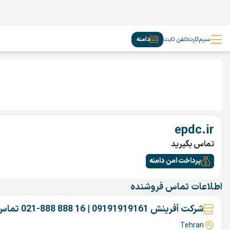
سیم‌کارت
تلفن ثابت
دامنه
epdc.ir
تماس بگیرید
پرداخت امن دامنه
اطلاعات تماس فروشنده
شرکت آفرینش 09191919161 | 16 888 888-021 تماس بگیرین
Tehran