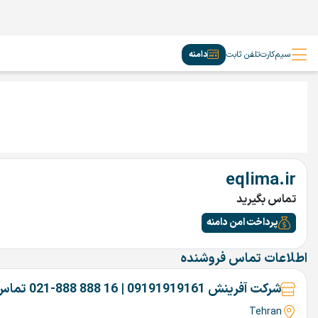
سیم‌کارت
تلفن ثابت
دامنه
eqlima.ir
تماس بگیرید
پرداخت امن دامنه
اطلاعات تماس فروشنده
شرکت آفرینش 09191919161 | 16 888 888-021 تماس بگیرین
Tehran