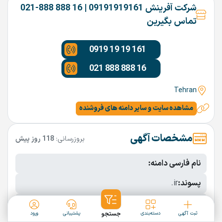
شرکت آفرینش 09191919161 | 16 888 888-021
تماس بگیرین
0919 19 19 161
021 888 888 16
Tehran
مشاهده سایت و سایر دامنه های فروشنده
مشخصات آگهی
بروزرسانی:
118 روز پیش
نام فارسی دامنه:
پسوند:
.ir
تعداد کاراکتر:
6 کاراکتر
ثبت آگهی
دسته‌بندی
جستجو
پشتیبانی
ورود