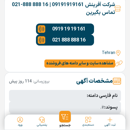
شرکت آفرینش 09191919161 | 16 888 888-021
تماس بگیرین
0919 19 19 161
021 888 888 16
Tehran
مشاهده سایت و سایر دامنه های فروشنده
مشخصات آگهی
بروزرسانی:
114 روز پیش
نام فارسی دامنه:
پسوند:
.ir
تعداد کاراکتر:
12 کاراکتر
ثبت آگهی
دسته‌بندی
جستجو
پشتیبانی
ورود