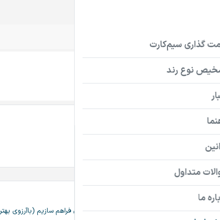
سیم‌کارت
تلفن ثابت
دامنه
FinishLine.ir
تماس بگیرید
پرداخت امن دامنه
اطلاعات تماس فروشنده
AlefKhan
افتخارماست نام فاخری رابرای کسب و کارتان فراهم سازیم (باآرزوی بهترین ها ♥️) TehranCo درروبیکا برای استعلام قیمت توجه:قیمت داده شده حداکثرت