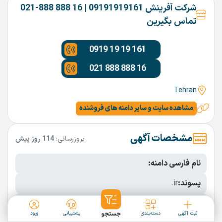
شرکت آفرینش 09191919161 | 16 888 888-021
تماس بگیرین
0919 19 19 161
021 888 888 16
Tehran
مشاهده سایت و سایر دامنه های فروشنده
مشخصات آگهی
بروزرسانی:
114 روز پیش
نام فارسی دامنه:
پسوند:
.ir
تعداد کاراکتر:
7 کاراکتر
ثبت آگهی
دسته‌بندی
جستجو
پشتیبانی
ورود