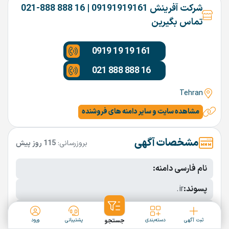
شرکت آفرینش 09191919161 | 16 888 888-021
تماس بگیرین
0919 19 19 161
021 888 888 16
Tehran
مشاهده سایت و سایر دامنه های فروشنده
مشخصات آگهی
بروزرسانی:
115 روز پیش
نام فارسی دامنه:
پسوند:
.ir
تعداد کاراکتر:
9 کاراکتر
ثبت آگهی
دسته‌بندی
جستجو
پشتیبانی
ورود