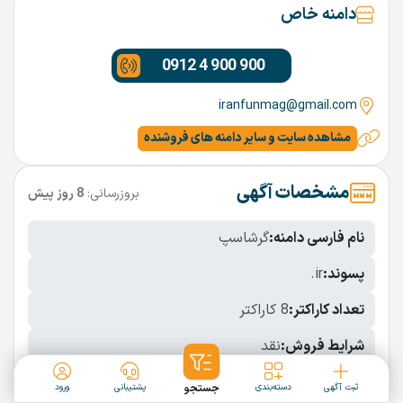
دامنه خاص
0912 4 900 900
iranfunmag@gmail.com
مشاهده سایت و سایر دامنه های فروشنده
مشخصات آگهی
بروزرسانی:
8 روز پیش
نام فارسی دامنه:
گرشاسپ
پسوند:
.ir
تعداد کاراکتر:
8 کاراکتر
شرایط فروش:
نقد
نمایش بیشتر
ثبت آگهی
دسته‌بندی
جستجو
پشتیبانی
ورود