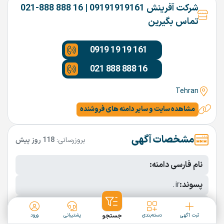
شرکت آفرینش 09191919161 | 16 888 888-021
تماس بگیرین
0919 19 19 161
021 888 888 16
Tehran
مشاهده سایت و سایر دامنه های فروشنده
مشخصات آگهی
بروزرسانی:
118 روز پیش
نام فارسی دامنه:
پسوند:
.ir
تعداد کاراکتر:
5 کاراکتر
ثبت آگهی
دسته‌بندی
جستجو
پشتیبانی
ورود