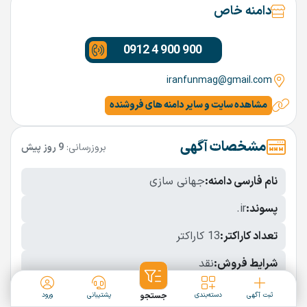
دامنه خاص
0912 4 900 900
iranfunmag@gmail.com
مشاهده سایت و سایر دامنه های فروشنده
مشخصات آگهی
بروزرسانی:
9 روز پیش
نام فارسی دامنه:
جهانی سازی
پسوند:
.ir
تعداد کاراکتر:
13 کاراکتر
شرایط فروش:
نقد
نمایش بیشتر
ثبت آگهی
دسته‌بندی
جستجو
پشتیبانی
ورود