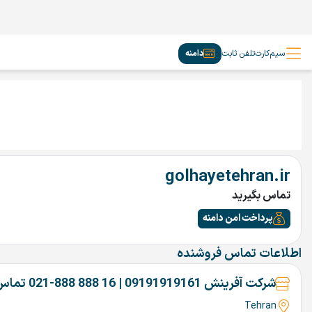
سیم‌کارت
تلفن ثابت
دامنه
golhayetehran.ir
تماس بگیرید
پرداخت امن دامنه
اطلاعات تماس فروشنده
شرکت آفرینش 09191919161 | 16 888 888-021 تماس بگیرین
Tehran