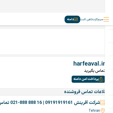
سیم‌کارت
تلفن ثابت
دامنه
harfeaval.ir
تماس بگیرید
پرداخت امن دامنه
اطلاعات تماس فروشنده
شرکت آفرینش 09191919161 | 16 888 888-021 تماس بگیرین
Tehran