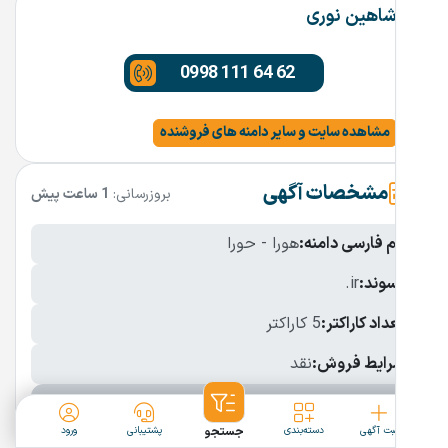
شاهین نوری
0998 111 64 62
مشاهده سایت و سایر دامنه های فروشنده
مشخصات آگهی
بروزرسانی:
1 ساعت پیش
نام فارسی دامنه:
هورا - حورا
پسوند:
.ir
تعداد کاراکتر:
5 کاراکتر
شرایط فروش:
نقد
نمایش بیشتر
ثبت آگهی
دسته‌بندی
جستجو
پشتیبانی
ورود