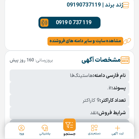
رُند برند | 09190737119
0919 0 737 119
مشاهده سایت و سایر دامنه های فروشنده
مشخصات آگهی
بروزرسانی:
160 روز پیش
نام فارسی دامنه:
هاستینگ‌فا
پسوند:
.ir
تعداد کاراکتر:
9 کاراکتر
شرایط فروش:
نقد
نمایش بیشتر
ثبت آگهی
دسته‌بندی
جستجو
پشتیبانی
ورود