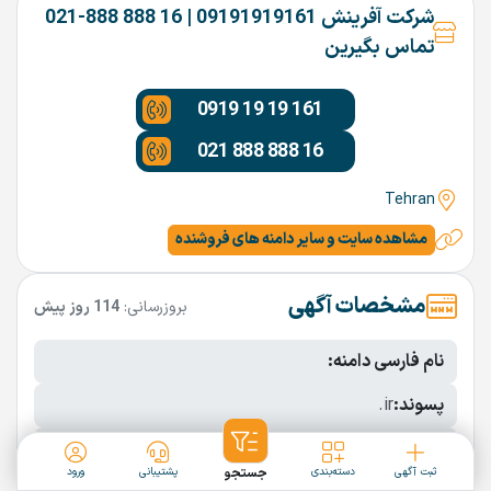
شرکت آفرینش 09191919161 | 16 888 888-021
تماس بگیرین
0919 19 19 161
021 888 888 16
Tehran
مشاهده سایت و سایر دامنه های فروشنده
مشخصات آگهی
بروزرسانی:
114 روز پیش
نام فارسی دامنه:
پسوند:
.ir
تعداد کاراکتر:
9 کاراکتر
ثبت آگهی
دسته‌بندی
جستجو
پشتیبانی
ورود