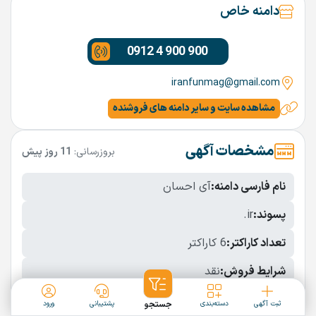
دامنه خاص
0912 4 900 900
iranfunmag@gmail.com
مشاهده سایت و سایر دامنه های فروشنده
مشخصات آگهی
بروزرسانی:
11 روز پیش
نام فارسی دامنه:
آی احسان
پسوند:
.ir
تعداد کاراکتر:
6 کاراکتر
شرایط فروش:
نقد
نمایش بیشتر
ثبت آگهی
دسته‌بندی
جستجو
پشتیبانی
ورود