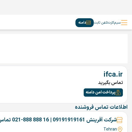
سیم‌کارت
تلفن ثابت
دامنه
ifca.ir
تماس بگیرید
پرداخت امن دامنه
اطلاعات تماس فروشنده
شرکت آفرینش 09191919161 | 16 888 888-021 تماس بگیرین
Tehran