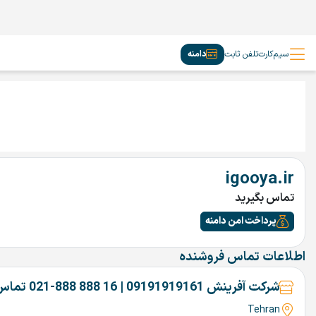
سیم‌کارت
تلفن ثابت
دامنه
igooya.ir
تماس بگیرید
پرداخت امن دامنه
اطلاعات تماس فروشنده
شرکت آفرینش 09191919161 | 16 888 888-021 تماس بگیرین
Tehran