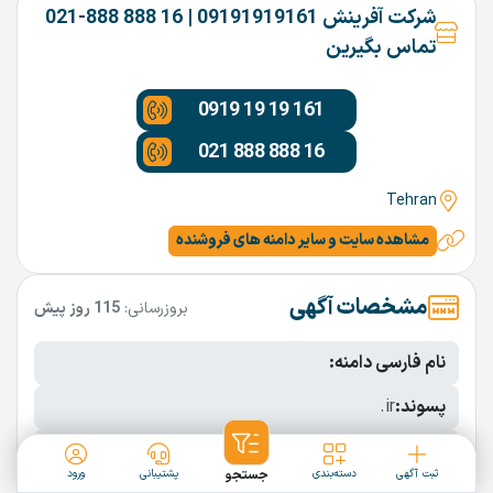
شرکت آفرینش 09191919161 | 16 888 888-021
تماس بگیرین
0919 19 19 161
021 888 888 16
Tehran
مشاهده سایت و سایر دامنه های فروشنده
مشخصات آگهی
بروزرسانی:
115 روز پیش
نام فارسی دامنه:
پسوند:
.ir
تعداد کاراکتر:
6 کاراکتر
ثبت آگهی
دسته‌بندی
جستجو
پشتیبانی
ورود