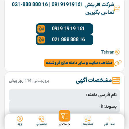
شرکت آفرینش 09191919161 | 16 888 888-021
تماس بگیرین
0919 19 19 161
021 888 888 16
Tehran
مشاهده سایت و سایر دامنه های فروشنده
مشخصات آگهی
بروزرسانی:
114 روز پیش
نام فارسی دامنه:
پسوند:
.ir
تعداد کاراکتر:
9 کاراکتر
ثبت آگهی
دسته‌بندی
جستجو
پشتیبانی
ورود