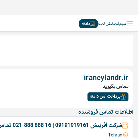
سیم‌کارت
تلفن ثابت
دامنه
irancylandr.ir
تماس بگیرید
پرداخت امن دامنه
اطلاعات تماس فروشنده
شرکت آفرینش 09191919161 | 16 888 888-021 تماس بگیرین
Tehran