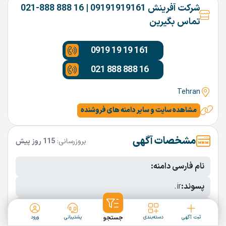
شرکت آفرینش 09191919161 | 16 888 888-021
تماس بگیرین
0919 19 19 161
021 888 888 16
Tehran
مشاهده سایت و سایر دامنه های فروشنده
مشخصات آگهی
بروزرسانی:
115 روز پیش
نام فارسی دامنه:
پسوند:
.ir
تعداد کاراکتر:
11 کاراکتر
ثبت آگهی
دسته‌بندی
جستجو
پشتیبانی
ورود