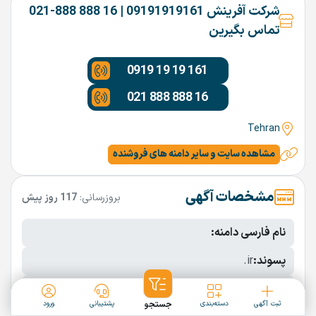
شرکت آفرینش 09191919161 | 16 888 888-021
تماس بگیرین
0919 19 19 161
021 888 888 16
Tehran
مشاهده سایت و سایر دامنه های فروشنده
مشخصات آگهی
بروزرسانی:
117 روز پیش
نام فارسی دامنه:
پسوند:
.ir
تعداد کاراکتر:
9 کاراکتر
ثبت آگهی
دسته‌بندی
جستجو
پشتیبانی
ورود