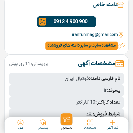
دامنه خاص
0912 4 900 900
iranfunmag@gmail.com
مشاهده سایت و سایر دامنه های فروشنده
مشخصات آگهی
بروزرسانی:
11 روز پیش
نام فارسی دامنه:
فوتبال ایران
پسوند:
.ir
تعداد کاراکتر:
10 کاراکتر
شرایط فروش:
نقد
نمایش بیشتر
ثبت آگهی
دسته‌بندی
جستجو
پشتیبانی
ورود