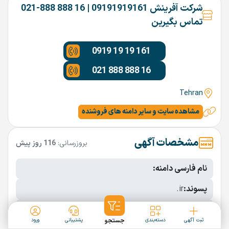
شرکت آفرینش 09191919161 | 16 888 888-021
تماس بگیرین
0919 19 19 161
021 888 888 16
Tehran
مشاهده سایت و سایر دامنه های فروشنده
مشخصات آگهی
بروزرسانی:
116 روز پیش
نام فارسی دامنه:
پسوند:
.ir
تعداد کاراکتر:
7 کاراکتر
ثبت آگهی
دسته‌بندی
جستجو
پشتیبانی
ورود