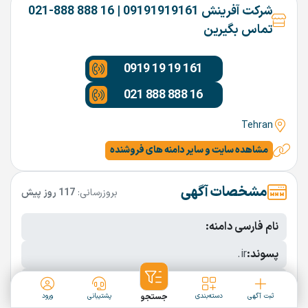
شرکت آفرینش 09191919161 | 16 888 888-021
تماس بگیرین
0919 19 19 161
021 888 888 16
Tehran
مشاهده سایت و سایر دامنه های فروشنده
مشخصات آگهی
بروزرسانی:
117 روز پیش
نام فارسی دامنه:
پسوند:
.ir
تعداد کاراکتر:
7 کاراکتر
ثبت آگهی
دسته‌بندی
جستجو
پشتیبانی
ورود