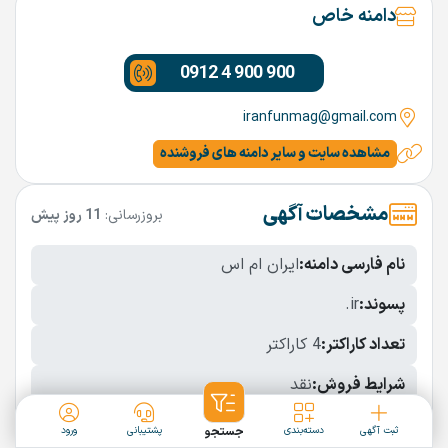
دامنه خاص
0912 4 900 900
iranfunmag@gmail.com
مشاهده سایت و سایر دامنه های فروشنده
مشخصات آگهی
بروزرسانی:
11 روز پیش
نام فارسی دامنه:
ایران ام اس
پسوند:
.ir
تعداد کاراکتر:
4 کاراکتر
شرایط فروش:
نقد
نمایش بیشتر
ثبت آگهی
دسته‌بندی
جستجو
پشتیبانی
ورود