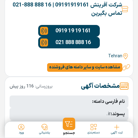
شرکت آفرینش 09191919161 | 16 888 888-021
تماس بگیرین
0919 19 19 161
021 888 888 16
Tehran
مشاهده سایت و سایر دامنه های فروشنده
مشخصات آگهی
بروزرسانی:
116 روز پیش
نام فارسی دامنه:
پسوند:
.ir
تعداد کاراکتر:
13 کاراکتر
ثبت آگهی
دسته‌بندی
جستجو
پشتیبانی
ورود