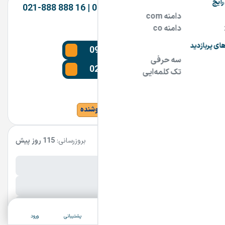
شرکت آفرینش 09191919161 | 16 888 888-021
تماس بگیرین
0919 19 19 161
021 888 888 16
Tehran
مشاهده سایت و سایر دامنه های فروشنده
مشخصات آگهی
بروزرسانی:
115 روز پیش
نام فارسی دامنه:
پسوند:
.ir
تعداد کاراکتر:
7 کاراکتر
ثبت آگهی
دسته‌بندی
جستجو
پشتیبانی
ورود