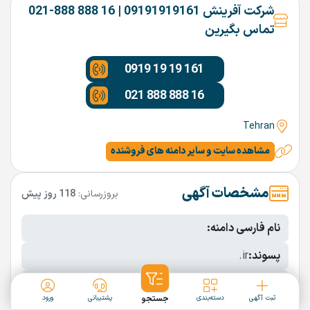
شرکت آفرینش 09191919161 | 16 888 888-021
تماس بگیرین
0919 19 19 161
021 888 888 16
Tehran
مشاهده سایت و سایر دامنه های فروشنده
مشخصات آگهی
بروزرسانی:
118 روز پیش
نام فارسی دامنه:
پسوند:
.ir
تعداد کاراکتر:
12 کاراکتر
ثبت آگهی
دسته‌بندی
جستجو
پشتیبانی
ورود