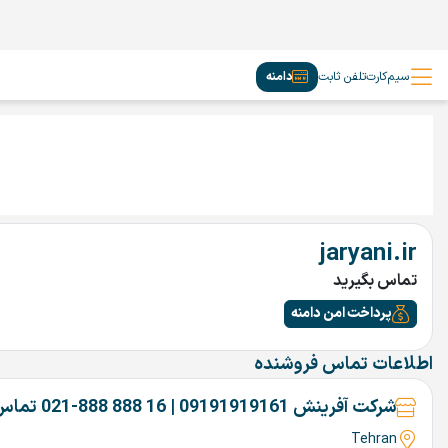
سیم‌کارت
تلفن ثابت
دامنه
jaryani.ir
تماس بگیرید
پرداخت امن دامنه
اطلاعات تماس فروشنده
شرکت آفرینش 09191919161 | 16 888 888-021 تماس بگیرین
Tehran